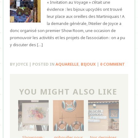
« Invitation au Voyage » c’était une
évidence : les bijoux upcyclés ont trouvé
leur place aux oreilles des Martiniquais ! A
la demande générale, l’Atelier de Joyce a
donc organisé son premier Show Room, une occasion de
promouvoir les activités et les projets de l’association : on a pu
y discuter des […]
BY JOYCE | POSTED IN
AQUARELLE
,
BIJOUX
|
0 COMMENT
YOU MIGHT ALSO LIKE
Showroom :
gribouiller pour
Nos dernières