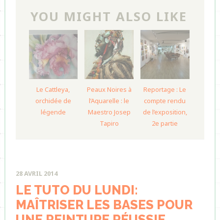
YOU MIGHT ALSO LIKE
Le Cattleya,
Peaux Noires à
Reportage : Le
orchidée de
l’Aquarelle : le
compte rendu
légende
Maestro Josep
de l’exposition,
Tapiro
2e partie
28 AVRIL 2014
LE TUTO DU LUNDI:
MAÎTRISER LES BASES POUR
UNE PEINTURE RÉUSSIE.