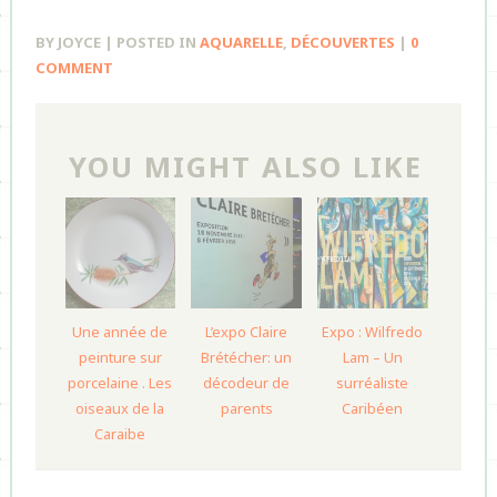
BY JOYCE | POSTED IN
AQUARELLE
,
DÉCOUVERTES
|
0
COMMENT
YOU MIGHT ALSO LIKE
Une année de
L’expo Claire
Expo : Wilfredo
peinture sur
Brétécher: un
Lam – Un
porcelaine . Les
décodeur de
surréaliste
oiseaux de la
parents
Caribéen
Caraibe