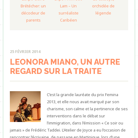
Brétécher: un
Lam – Un
orchidée de
décodeur de
surréaliste
légende
parents
Caribéen
25 FÉVRIER 2014
LEONORA MIANO, UN AUTRE
REGARD SUR LA TRAITE
C’est la grande lauréate du prix Femina
2013, et elle nous avait marqué par son
charisme, son calme et la pertinence de ses
interventions dans le débat sur
l’immigration, dans l’émission « Ce soir ou
jamais » de Frédéric Taddei. L’Atelier de Joyce a eu l’occasion de
rencontrer l’écrivaine, de passage en Martinique, lors d’une