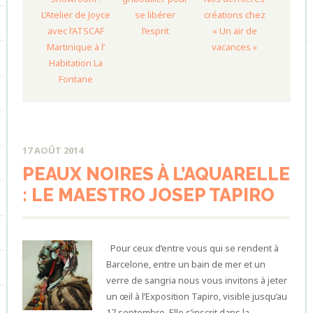
L’Atelier de Joyce
se libérer
créations chez
avec l’ATSCAF
l’esprit
« Un air de
Martinique à l’
vacances »
Habitation La
Fontane
17 AOÛT 2014
PEAUX NOIRES À L’AQUARELLE
: LE MAESTRO JOSEP TAPIRO
Pour ceux d’entre vous qui se rendent à
Barcelone, entre un bain de mer et un
verre de sangria nous vous invitons à jeter
un œil à l’Exposition Tapiro, visible jusqu’au
17 septembre. Elle s’inscrit dans la