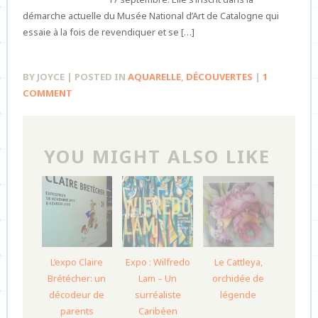
démarche actuelle du Musée National d’Art de Catalogne qui
essaie à la fois de revendiquer et se […]
BY JOYCE | POSTED IN
AQUARELLE
,
DÉCOUVERTES
|
1
COMMENT
YOU MIGHT ALSO LIKE
L’expo Claire
Expo : Wilfredo
Le Cattleya,
Brétécher: un
Lam – Un
orchidée de
décodeur de
surréaliste
légende
parents
Caribéen