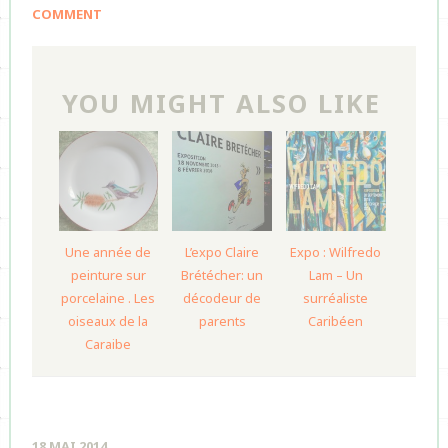
COMMENT
YOU MIGHT ALSO LIKE
Une année de
L’expo Claire
Expo : Wilfredo
peinture sur
Brétécher: un
Lam – Un
porcelaine . Les
décodeur de
surréaliste
oiseaux de la
parents
Caribéen
Caraibe
18 MAI 2014