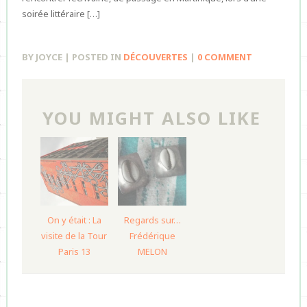
soirée littéraire […]
BY JOYCE | POSTED IN
DÉCOUVERTES
|
0 COMMENT
YOU MIGHT ALSO LIKE
On y était : La
Regards sur…
visite de la Tour
Frédérique
Paris 13
MELON