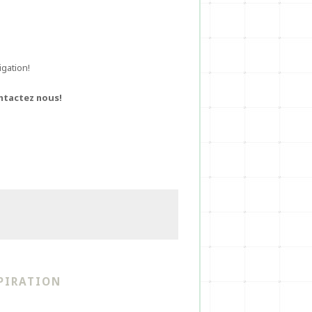
igation!
ntactez nous!
PIRATION