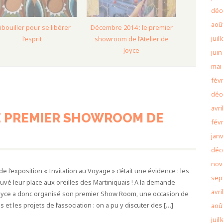
déc
aoû
ibouiller pour se libérer
Décembre 2014 : le premier
juil
l’esprit
showroom de l’Atelier de
Joyce
juin
mai
févr
déc
avri
LE PREMIER SHOWROOM DE
févr
janv
déc
nov
e l’exposition « Invitation au Voyage » c’était une évidence : les
sep
ouvé leur place aux oreilles des Martiniquais ! A la demande
avri
e Joyce a donc organisé son premier Show Room, une occasion de
s et les projets de l’association : on a pu y discuter des […]
aoû
juil