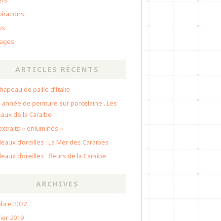
ers
pirations
os
ages
ARTICLES RÉCENTS
hapeau de paille d’Italie
 année de peinture sur porcelaine . Les
eaux de la Caraibe
extraits « enluminés «
eaux d’oreilles : La Mer des Caraïbes
eaux d’oreilles : fleurs de la Caraibe
ARCHIVES
obre 2022
ier 2019