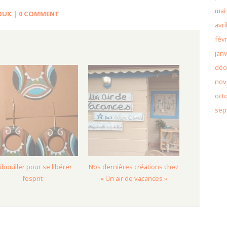
mai
OUX
|
0 COMMENT
avri
févr
janv
déc
nov
oct
sep
ibouiller pour se libérer
Nos dernières créations chez
l’esprit
« Un air de vacances »