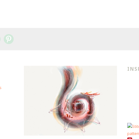
INS
s