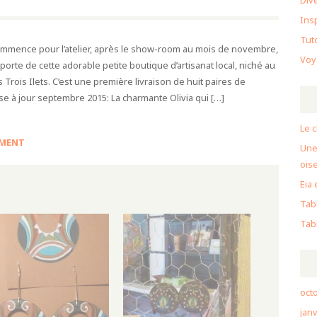
Div
Ins
Tut
mmence pour l’atelier, après le show-room au mois de novembre,
Voy
orte de cette adorable petite boutique d’artisanat local, niché au
 Trois Ilets. C’est une première livraison de huit paires de
ise à jour septembre 2015: La charmante Olivia qui […]
Le c
MENT
Une
ois
Eia 
Tabl
Tabl
oct
janv