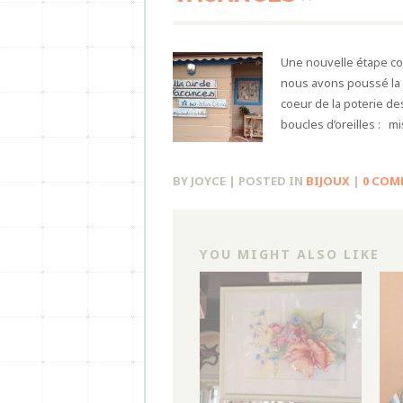
Une nouvelle étape co
nous avons poussé la p
coeur de la poterie des
boucles d’oreilles : m
BY JOYCE | POSTED IN
BIJOUX
|
0 COM
YOU MIGHT ALSO LIKE