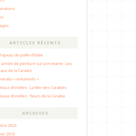
ers
pirations
os
ages
ARTICLES RÉCENTS
hapeau de paille d’Italie
 année de peinture sur porcelaine . Les
eaux de la Caraibe
extraits « enluminés «
eaux d’oreilles : La Mer des Caraïbes
eaux d’oreilles : fleurs de la Caraibe
ARCHIVES
obre 2022
ier 2019