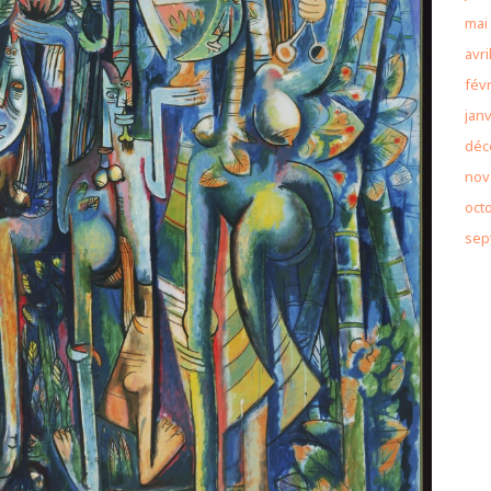
mai
avri
févr
janv
déc
nov
oct
sep