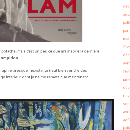
déc
aoû
juil
juin
mai
févr
potache, mais c’est un peu ce que m’a inspiré la dernière
déc
 Pompidou
.
avri
graphie presque inexistante (faut bien vendre des
févr
age intérieur dont je ne me remets que maintenant.
janv
déc
nov
sep
avri
aoû
juil