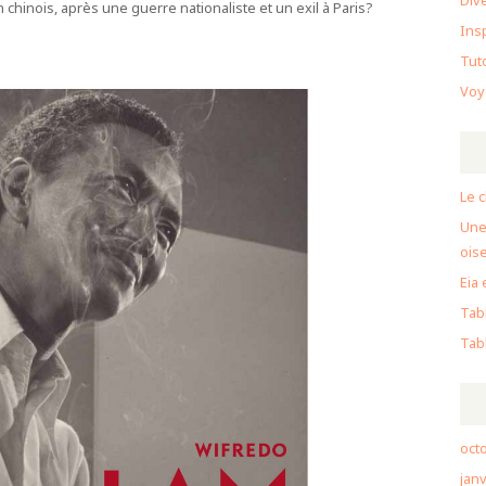
Div
n chinois, après une guerre nationaliste et un exil à Paris?
Ins
Tut
Voy
Le c
Une
ois
Eia 
Tabl
Tabl
oct
janv