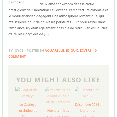
deuxième showroom dans le cadre
prestigieux de l’Habitation La Fontane. L’architecture coloniale et
le mobilier ancien dégagent une atmosphère romantique, qui
m’a inspirée pour de nouvelles peintures. Et pour rester dans
l’ambiance, il y était également possible de retrouver les Boucles
d’Oreilles upcyclées de […]
BY JOYCE | POSTED IN
AQUARELLE
,
BIJOUX
,
DIVERS
|
0
COMMENT
YOU MIGHT ALSO LIKE
Le Cattleya,
Décembre 2014 :
orchidée de
Nos dernières
le premier
légende
créations chez
showroom de