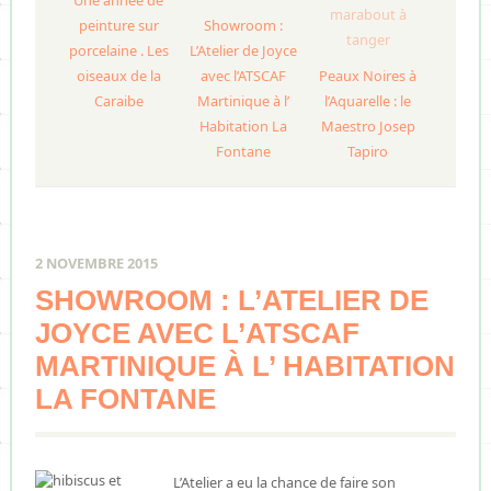
Une année de
peinture sur
Showroom :
porcelaine . Les
L’Atelier de Joyce
oiseaux de la
avec l’ATSCAF
Peaux Noires à
Caraibe
Martinique à l’
l’Aquarelle : le
Habitation La
Maestro Josep
Fontane
Tapiro
2 NOVEMBRE 2015
SHOWROOM : L’ATELIER DE
JOYCE AVEC L’ATSCAF
MARTINIQUE À L’ HABITATION
LA FONTANE
L’Atelier a eu la chance de faire son