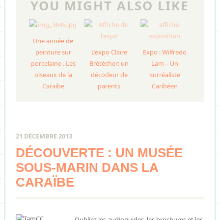
YOU MIGHT ALSO LIKE
Une année de
peinture sur
L’expo Claire
Expo : Wilfredo
porcelaine . Les
Brétécher: un
Lam – Un
oiseaux de la
décodeur de
surréaliste
Caraibe
parents
Caribéen
21 DÉCEMBRE 2013
DÉCOUVERTE : UN MUSÉE
SOUS-MARIN DANS LA
CARAÏBE
Oubliez les audioguides, les brochures et les